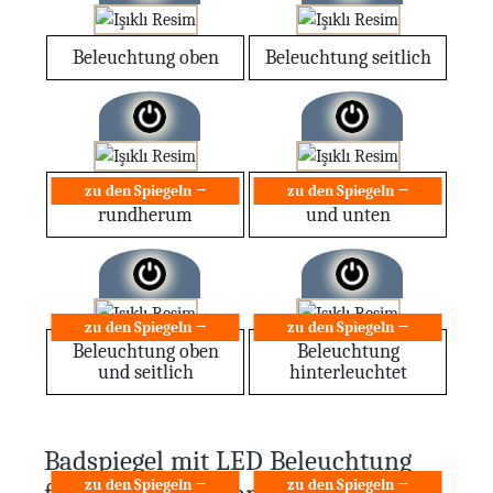
Beleuchtung oben
Beleuchtung seitlich
zu den Spiegeln →
zu den Spiegeln →
Beleuchtung
Beleuchtung oben
rundherum
und unten
zu den Spiegeln →
zu den Spiegeln →
Beleuchtung oben
Beleuchtung
und seitlich
hinterleuchtet
Badspiegel mit LED Beleuchtung
zu den Spiegeln →
zu den Spiegeln →